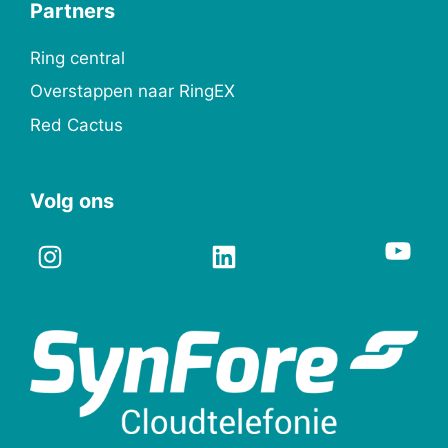
Partners
Ring central
Overstappen naar RingEX
Red Cactus
Volg ons
You
Instagram
LinkedIn